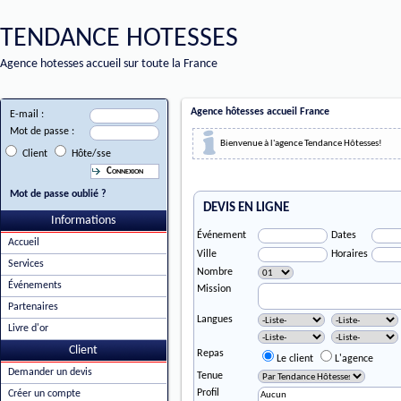
TENDANCE HOTESSES
Agence hotesses accueil sur toute la France
Agence hôtesses accueil France
E-mail :
Mot de passe :
Bienvenue à l'agence Tendance Hôtesses!
Client
Hôte/sse
Mot de passe oublié ?
DEVIS EN LIGNE
Informations
Événement
Dates
Accueil
Ville
Horaires
Services
Nombre
Événements
Mission
Partenaires
Langues
Livre d'or
Client
Repas
Le client
L'agence
Demander un devis
Tenue
Profil
Créer un compte