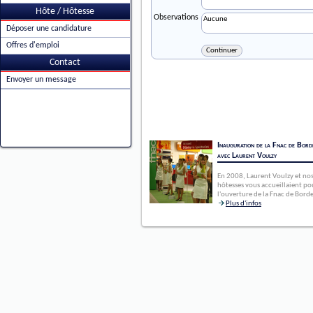
Hôte / Hôtesse
Observations
Déposer une candidature
Offres d'emploi
Contact
Envoyer un message
Inauguration de la Fnac de Bord
avec Laurent Voulzy
En 2008, Laurent Voulzy et no
hôtesses vous accueillaient po
l'ouverture de la Fnac de Bord
Plus d'infos