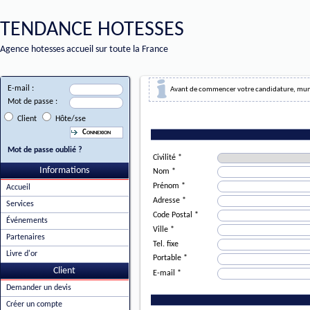
TENDANCE HOTESSES
Agence hotesses accueil sur toute la France
E-mail :
Avant de commencer votre candidature, muniss
Mot de passe :
Client
Hôte/sse
Mot de passe oublié ?
Civilité *
Informations
Nom *
Prénom *
Accueil
Adresse *
Services
Code Postal *
Événements
Ville *
Partenaires
Tel. fixe
Livre d'or
Portable *
Client
E-mail *
Demander un devis
Créer un compte