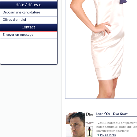
Hôte / Hôtesse
Déposer une candidature
Offres d'emploi
Contact
Envoyer un message
Livre d'Or - Dior Sport
"Vos 11 hôtes qui ont présent
notre parfum à l'Hôtel du Pala
Biarritz étaient parfaits!"
Plus d'infos