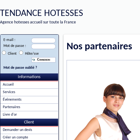
TENDANCE HOTESSES
Agence hotesses accueil sur toute la France
E-mail :
Nos partenaires
Mot de passe :
Client
Hôte/sse
Mot de passe oublié ?
Informations
Accueil
Services
Événements
Partenaires
Livre d'or
Client
Demander un devis
Créer un compte